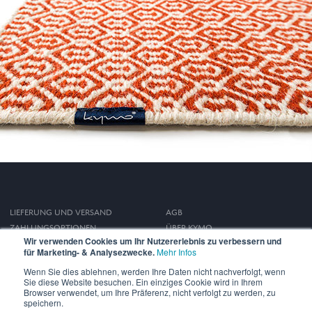
LIEFERUNG UND VERSAND
AGB
ZAHLUNGSOPTIONEN
ÜBER KYMO
Wir verwenden Cookies um Ihr Nutzererlebnis zu verbessern und
WIDERRUFSRECHT
IMPRESSUM
für Marketing- & Analysezwecke.
Mehr Infos
DATENSCHUTZ
Wenn Sie dies ablehnen, werden Ihre Daten nicht nachverfolgt, wenn
Sie diese Website besuchen. Ein einziges Cookie wird in Ihrem
Browser verwendet, um Ihre Präferenz, nicht verfolgt zu werden, zu
speichern.