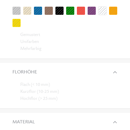
Gemustert
Unifarben
Mehrfarbig
FLORHÖHE
Flach (< 10 mm)
Kurzflor (10-25 mm)
Hochflor (> 25 mm)
MATERIAL