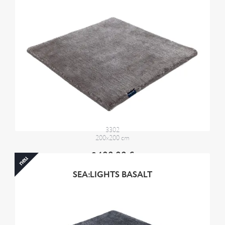
3302
200x200 cm
2400,00 €
neu
SEA:LIGHTS BASALT