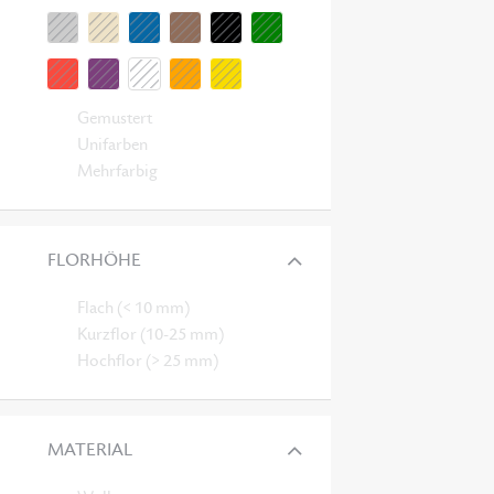
Gemustert
Unifarben
Mehrfarbig
FLORHÖHE
Flach (< 10 mm)
Kurzflor (10-25 mm)
Hochflor (> 25 mm)
MATERIAL