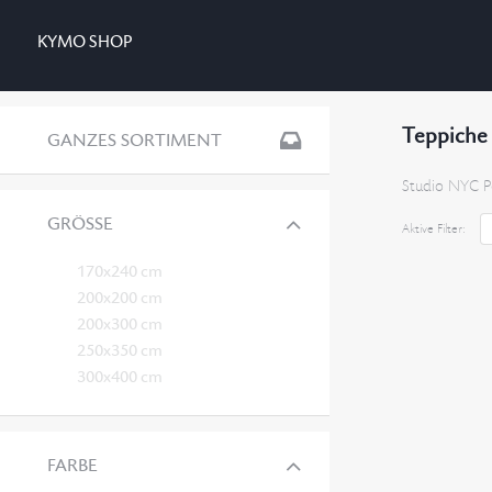
KYMO SHOP
Teppiche
GANZES SORTIMENT
Studio NYC Po
GRÖSSE
Aktive Filter:
170x240 cm
200x200 cm
200x300 cm
250x350 cm
300x400 cm
FARBE