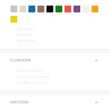
Gemustert
Unifarben
Mehrfarbig
FLORHÖHE
Flach (< 10 mm)
Kurzflor (10-25 mm)
Hochflor (> 25 mm)
MATERIAL