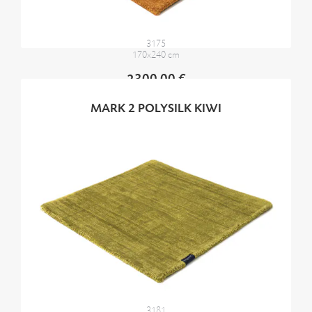
3175
170x240 cm
2300,00 €
MARK 2 POLYSILK KIWI
3181