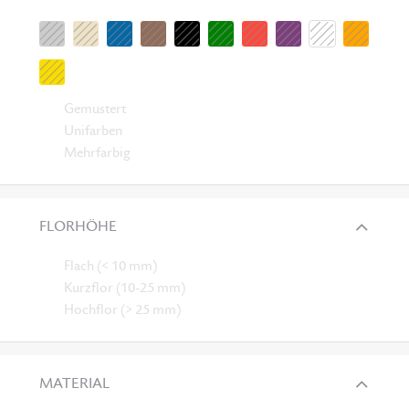
Gemustert
Unifarben
Mehrfarbig
FLORHÖHE
Flach (< 10 mm)
Kurzflor (10-25 mm)
Hochflor (> 25 mm)
MATERIAL