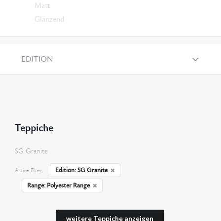
Matt
Glänzend
EDITION
Teppiche
SG Granite
Edition: SG Granite
Aktive Filter:
Range: Polyester Range
weitere Teppiche anzeigen