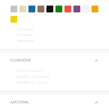
Gemustert
Unifarben
Mehrfarbig
FLORHÖHE
Flach (< 10 mm)
Kurzflor (10-25 mm)
Hochflor (> 25 mm)
MATERIAL