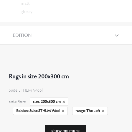
matt
glossy
EDITION
Rugs in size 200x300 cm
Suite STHLM Wool
size: 200x300 cm
active filters:
Edition: Suite STHLM Wool
range: The Loft
show me more