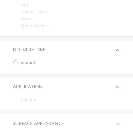
wool
synthetic fibre
viscose
hide or leather
DELIVERY TIME
in stock
APPLICATION
outdoor
SURFACE APPEARANCE