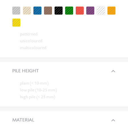
patterned
unicoloured
multicoloured
PILE HEIGHT
plain (< 10 mm)
low pile (10-25 mm)
high pile (< 25 mm)
MATERIAL