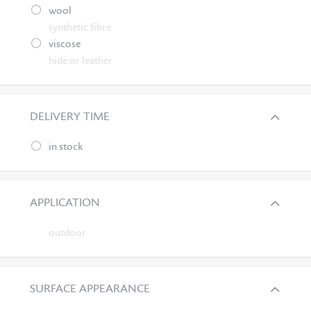
wool
synthetic fibre
viscose
hide or leather
DELIVERY TIME
in stock
APPLICATION
outdoor
SURFACE APPEARANCE