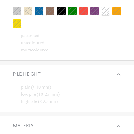
patterned
unicoloured
multicoloured
PILE HEIGHT
plain (< 10 mm)
low pile (10-25 mm)
high pile (< 25 mm)
MATERIAL