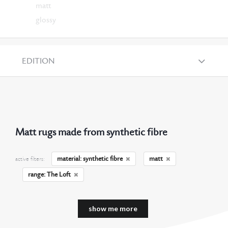
matt
glossy
EDITION
Matt rugs made from synthetic fibre
material: synthetic fibre
matt
active filters:
range: The Loft
show me more