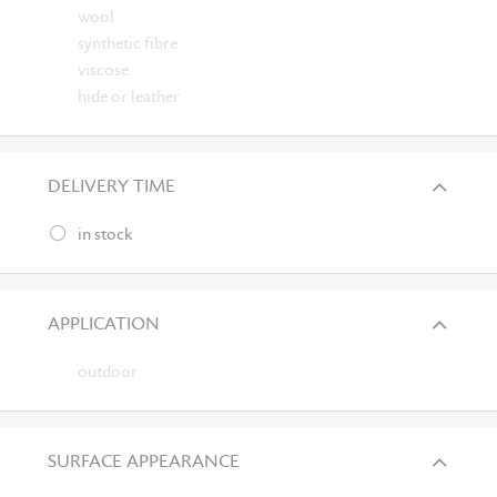
wool
synthetic fibre
viscose
hide or leather
DELIVERY TIME
in stock
APPLICATION
outdoor
SURFACE APPEARANCE