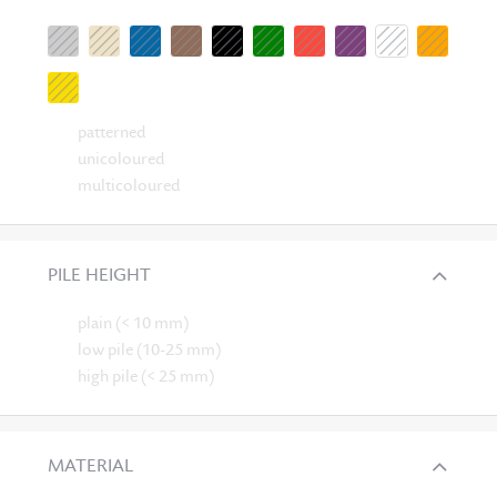
patterned
unicoloured
multicoloured
PILE HEIGHT
plain (< 10 mm)
low pile (10-25 mm)
high pile (< 25 mm)
MATERIAL