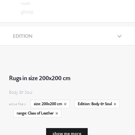
matt
glossy
EDITION
Rugs in size 200x200 cm
Body & Soul
size: 200x200 cm
Edition: Body & Soul
active filters:
range: Class of Leather
show me more