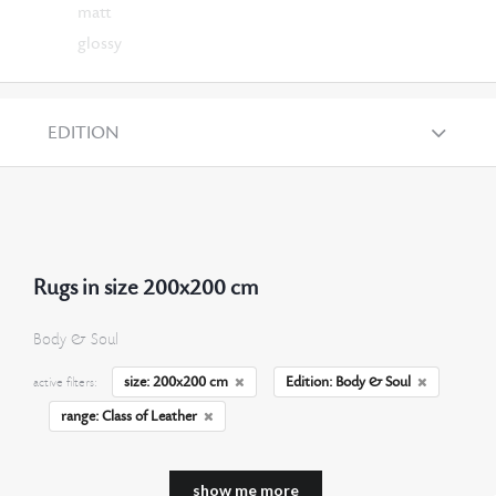
matt
glossy
EDITION
Rugs in size 200x200 cm
Body & Soul
size: 200x200 cm
Edition: Body & Soul
active filters:
range: Class of Leather
show me more