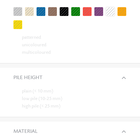
patterned
unicoloured
multicoloured
PILE HEIGHT
plain (< 10 mm)
low pile (10-25 mm)
high pile (< 25 mm)
MATERIAL