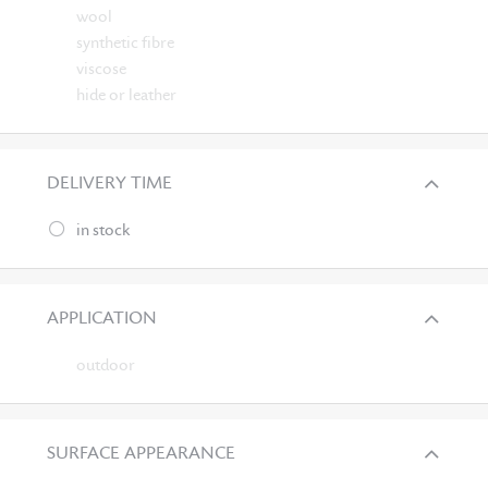
wool
synthetic fibre
viscose
hide or leather
DELIVERY TIME
in stock
APPLICATION
outdoor
SURFACE APPEARANCE