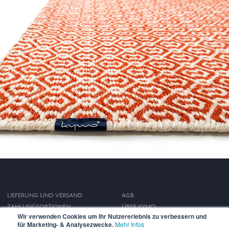
LIEFERUNG UND VERSAND
AGB
ZAHLUNGSOPTIONEN
ÜBER KYMO
Wir verwenden Cookies um Ihr Nutzererlebnis zu verbessern und
WIDERRUFSRECHT
IMPRESSUM
für Marketing- & Analysezwecke.
Mehr Infos