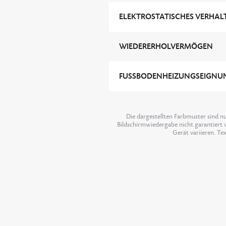
ELEKTROSTATISCHES VERHAL
WIEDERERHOLVERMÖGEN
FUSSBODENHEIZUNGSEIGNUN
Die dargestellten Farbmuster sind n
Bildschirmwiedergabe nicht garantiert w
Gerät variieren. Te