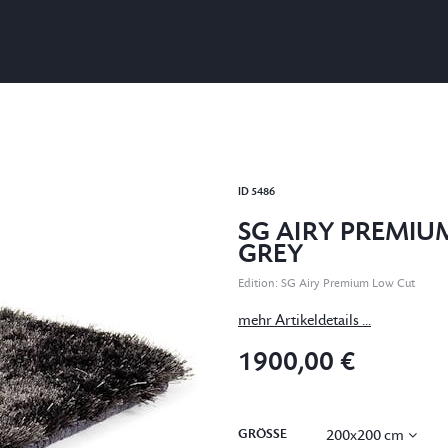
ID
5486
SG AIRY PREMIU
GREY
Edition
:
SG Airy Premium Low Cut
mehr Artikeldetails ...
1900,00 €
GRÖSSE
200x200 cm