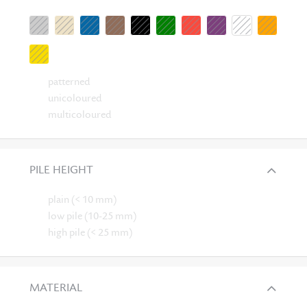
patterned
unicoloured
multicoloured
PILE HEIGHT
plain (< 10 mm)
low pile (10-25 mm)
high pile (< 25 mm)
MATERIAL