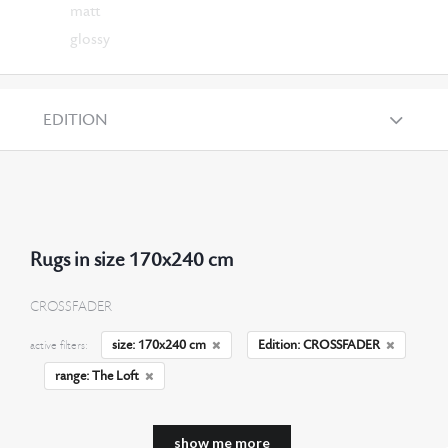
matt
glossy
EDITION
Rugs in size 170x240 cm
CROSSFADER
size: 170x240 cm
Edition: CROSSFADER
active filters:
range: The Loft
show me more