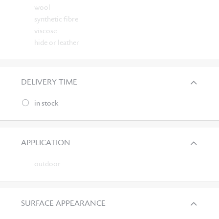
wool
synthetic fibre
viscose
hide or leather
DELIVERY TIME
in stock
APPLICATION
outdoor
SURFACE APPEARANCE