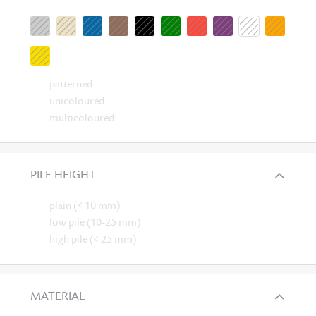
patterned
unicoloured
multicoloured
PILE HEIGHT
plain (< 10 mm)
low pile (10-25 mm)
high pile (< 25 mm)
MATERIAL