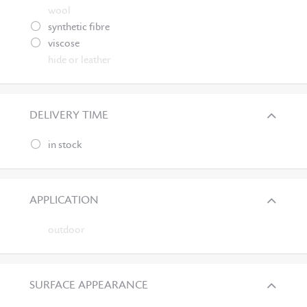
wool
synthetic fibre
viscose
hide or leather
DELIVERY TIME
in stock
APPLICATION
outdoor
SURFACE APPEARANCE