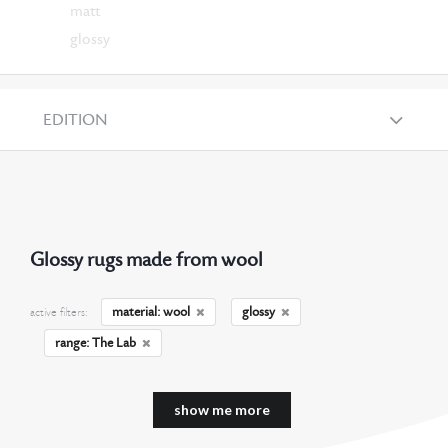
matt
glossy
EDITION
Glossy rugs made from wool
material: wool
glossy
active filters:
range: The Lab
show me more