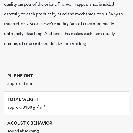
quality carpets of the orient. The worn appearance is added
carefully to each product by hand and mechanical tools. Why so
much effort? Because we’re no big fans of environmentally
unfriendly bleaching. And since this makes each item totally
unique, of course it couldn’t be more fitting.
PILE HEIGHT
approx. 3 mm
TOTAL WEIGHT
approx. 3100 g / m²
ACOUSTIC BEHAVIOR
sound absorbing