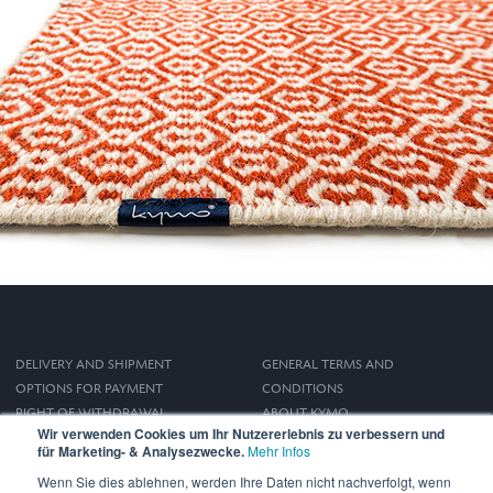
DELIVERY AND SHIPMENT
GENERAL TERMS AND
OPTIONS FOR PAYMENT
CONDITIONS
RIGHT OF WITHDRAWAL
ABOUT KYMO
Wir verwenden Cookies um Ihr Nutzererlebnis zu verbessern und
IMPRINT
für Marketing- & Analysezwecke.
Mehr Infos
PRIVACY POLICY
Wenn Sie dies ablehnen, werden Ihre Daten nicht nachverfolgt, wenn