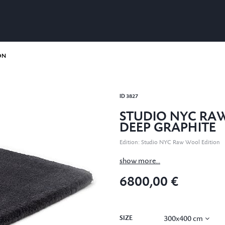
ON
ID
3827
STUDIO NYC RA
DEEP GRAPHITE
Edition
:
Studio NYC Raw Wool Edition
show more...
6800,00 €
SIZE
300x400 cm