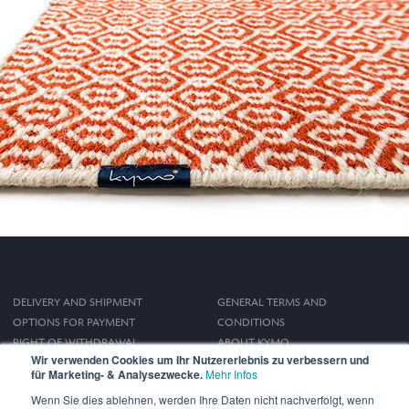
DELIVERY AND SHIPMENT
GENERAL TERMS AND
OPTIONS FOR PAYMENT
CONDITIONS
RIGHT OF WITHDRAWAL
ABOUT KYMO
Wir verwenden Cookies um Ihr Nutzererlebnis zu verbessern und
IMPRINT
für Marketing- & Analysezwecke.
Mehr Infos
PRIVACY POLICY
Wenn Sie dies ablehnen, werden Ihre Daten nicht nachverfolgt, wenn