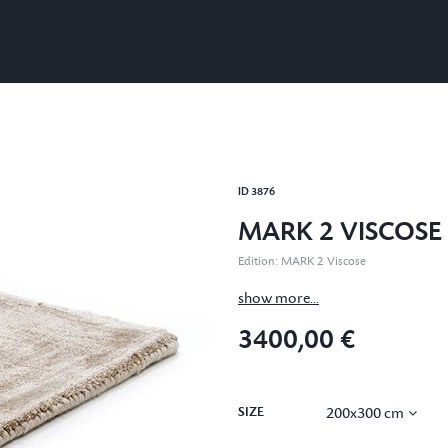
ID
3876
MARK 2 VISCOSE
Edition
:
MARK 2 Viscose
show more...
3400,00 €
SIZE
200x300 cm