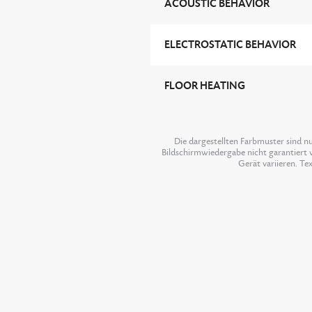
ACOUSTIC BEHAVIOR
ELECTROSTATIC BEHAVIOR
FLOOR HEATING
Die dargestellten Farbmuster sind n
Bildschirmwiedergabe nicht garantiert w
Gerät variieren. Te