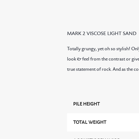
MARK 2 VISCOSE LIGHT SAND
Totally grungy, yet oh so stylish! On
look & feel from the contrast or gi
true statement of rock. And as the co
PILE HEIGHT
TOTAL WEIGHT