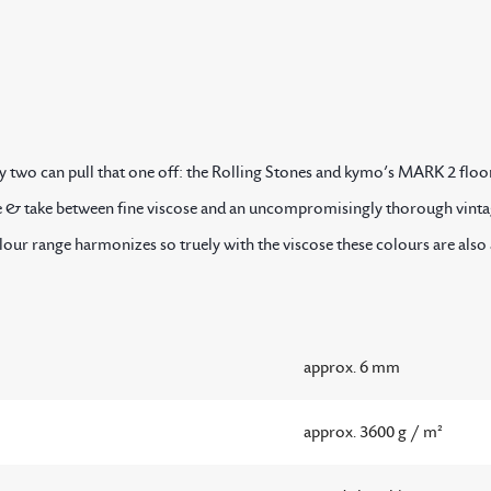
ly two can pull that one off: the Rolling Stones and kymo’s MARK 2 floo
ve & take between fine viscose and an uncompromisingly thorough vint
lour range harmonizes so truely with the viscose these colours are also
approx. 6 mm
approx. 3600 g / m²