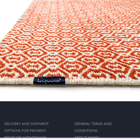
DELIVERY AND SHIPMENT
GENERAL TERMS AND
OPTIONS FOR PAYMENT
CONDITIONS
RIGHT OF WITHDRAWAL
ABOUT KYMO