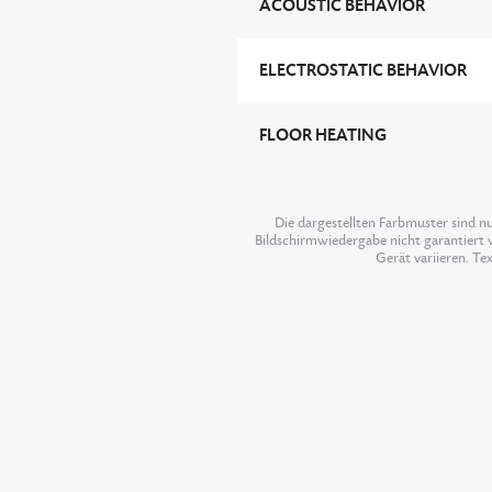
ACOUSTIC BEHAVIOR
ELECTROSTATIC BEHAVIOR
FLOOR HEATING
Die dargestellten Farbmuster sind n
Bildschirmwiedergabe nicht garantiert w
Gerät variieren. Te