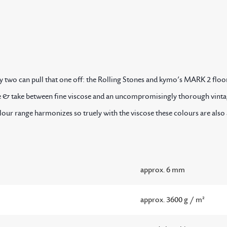
ly two can pull that one off: the Rolling Stones and kymo’s MARK 2 floo
ve & take between fine viscose and an uncompromisingly thorough vint
lour range harmonizes so truely with the viscose these colours are also
approx. 6 mm
approx. 3600 g / m²