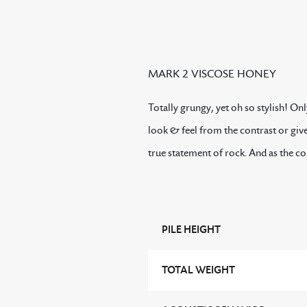
MARK 2 VISCOSE HONEY
Totally grungy, yet oh so stylish! On
look & feel from the contrast or gi
true statement of rock. And as the co
PILE HEIGHT
TOTAL WEIGHT